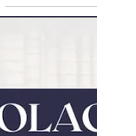
Daniel Mikuszka. O evento, que é gratuito e
aberto ao público, enaltece a produção
local e apresenta um olhar sensível sobre
o cotidiano da cidade. Nas obras, Mikuszka
retrata paisagens urbanas e naturais de
Araucária, com destaque para árvores,
animais, pessoas e cenários familiares do
município. As pinturas revelam detalhes
que, por vezes, passam despercebid