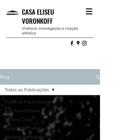
CASA ELISEU
VORONKOFF
Vivência, investigação e criação
artística
Blog
Todas as Publicações
Todas as Publicações
Ana Paula Frazão
Debora Costa
Jacqueline Carteri
Marlene Gonçalves