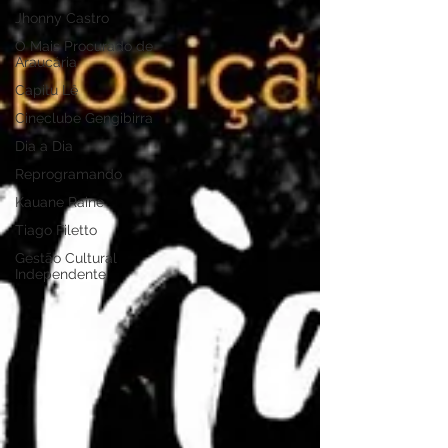
Jhonny Castro
O Mais Procurado de
Araucária
Capitu Lê
Cineclube Gengibirra
Dia a Dia
Reprogramando
Kauane Raine
Tiago Filetto
Gestão Cultural
Independente