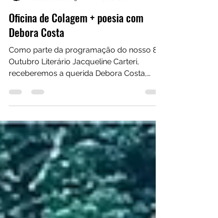
Casa Eliseu Voronkoff
28 de out. de 2025
1 min de leitura
Oficina de Colagem + poesia com
Debora Costa
Como parte da programação do nosso 8º
Outubro Literário Jacqueline Carteri,
receberemos a querida Debora Costa,
com sua oficina Colagem + poesia. A
proposta da oficina é a experimentação
livre de arte da colagem manual e da
poesia. Nela você poderá dar vazão a sua
criatividade e expressão. Sobre a
condutora: Debora Costa é poetisa,
colagista e psicóloga da educação,
psicopedagoga, terapeuta integrativa e
arteterapeuta. Enxerga a arte como via de