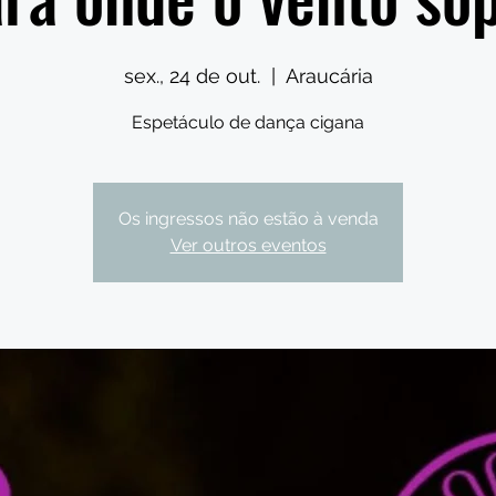
sex., 24 de out.
  |  
Araucária
Espetáculo de dança cigana
Os ingressos não estão à venda
Ver outros eventos