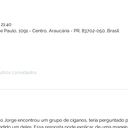
 21:40
e Paulo, 1091 - Centro, Araucária - PR, 83702-050, Brasil
outros convidados
o Jorge encontrou um grupo de ciganos, teria perguntado p
pondido um deles. Essa resposta pode explicar, de uma manei