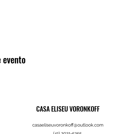
 evento
CASA ELISEU VORONKOFF
casaeliseuvoronkoff@outlook.com
(41) 3031-5355