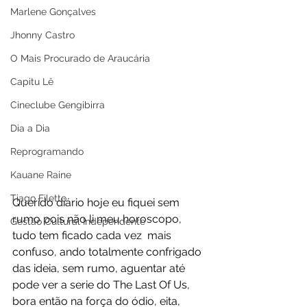
Marlene Gonçalves
Jhonny Castro
O Mais Procurado de Araucária
Capitu Lê
Cineclube Gengibirra
Dia a Dia
Reprogramando
Kauane Raine
Tiago Filetto
Querido diário hoje eu fiquei sem 
rumo pois não li meu horoscopo, 
Gestão Cultural Independente
tudo tem ficado cada vez  mais 
confuso, ando totalmente confrigado 
das ideia, sem rumo, aguentar até 
pode ver a serie do The Last Of Us, 
bora então na força do ódio, eita, 