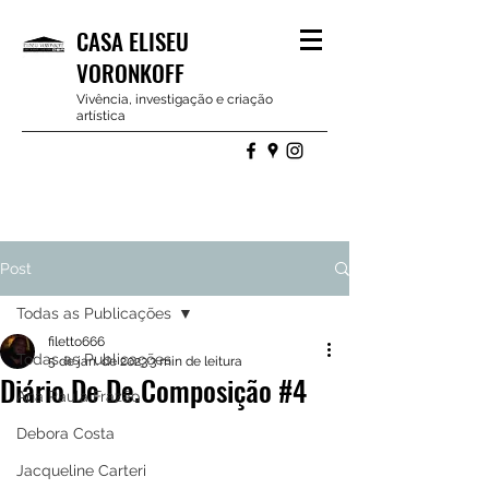
CASA ELISEU
VORONKOFF
Vivência, investigação e criação
artística
Post
Todas as Publicações
filetto666
Todas as Publicações
5 de jan. de 2023
3 min de leitura
Diário De De.Composição #4
Ana Paula Frazão
Debora Costa
Jacqueline Carteri