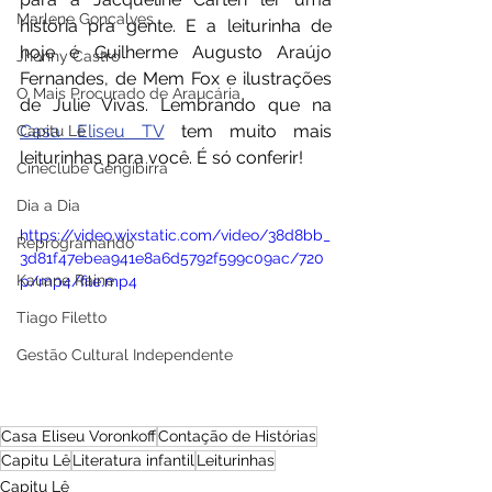
Marlene Gonçalves
história pra gente. E a leiturinha de 
hoje é Guilherme Augusto Araújo 
Jhonny Castro
Fernandes, de Mem Fox e ilustrações 
O Mais Procurado de Araucária
de Julie Vivas. Lembrando que na 
Casa Eliseu TV
 tem muito mais 
Capitu Lê
leiturinhas para você. É só conferir! 
Cineclube Gengibirra
Dia a Dia
https://video.wixstatic.com/video/38d8bb_
Reprogramando
3d81f47ebea941e8a6d5792f599c09ac/720
Kauane Raine
p/mp4/file.mp4
Tiago Filetto
Gestão Cultural Independente
Casa Eliseu Voronkoff
Contação de Histórias
Capitu Lê
Literatura infantil
Leiturinhas
Capitu Lê