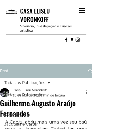
CASA ELISEU
VORONKOFF
Vivência, investigação e criação
artística
Post
Todas as Publicações
Casa Eliseu Voronkoff
Todas as Publicações
28 de abr. de 2021
1 min de leitura
Guilherme Augusto Araújo
Ana Paula Frazão
Fernandes
Debora Costa
A Capitu abriu mais uma vez seu baú 
Jacqueline Carteri
para a Jacqueline Carteri ler uma 