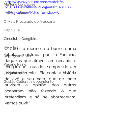
https://www.youtube.com/watch?v=-
Marlene Gonçalves
bCTCu6GsWM&list=PLW5aaNxciAuCEX-
-36W5KEOpurAMJ9uT3&index=56
Jhonny Castro
O Mais Procurado de Araucária
Capitu Lê
Cineclube Gengibirra
Dia a Dia
O velho, o menino e o burro é uma 
fábula  registrada por La Fontaine, 
Reprogramando
daquelas que atravessam oceanos e 
Kauane Raine
chegam aos ouvidos sempre de um 
jeitinho diferente.  Ela conta a história 
Tiago Filetto
do avô e seu neto, que de tanto 
Gestão Cultural Independente
ouvirem a opinião dos outros 
acabaram não fazendo o que 
pretendiam e só se aborreceram. 
Vamos ouvir?