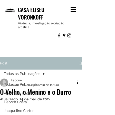
CASA ELISEU
VORONKOFF
Vivência, investigação e criação
artística
Post
Todas as Publicações
kacque
Todas as Publicações
28 de mai. de 2021
1 min de leitura
O Velho, o Menino e o Burro
Ana Paula Frazão
Atualizado:
14 de mai. de 2024
Debora Costa
Jacqueline Carteri