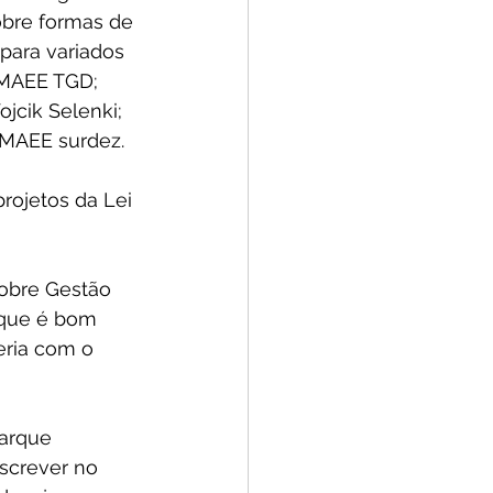
bre formas de 
 para variados 
CMAEE TGD; 
jcik Selenki; 
 CMAEE surdez.
rojetos da Lei 
sobre Gestão 
 que é bom 
eria com o 
arque 
nscrever no 