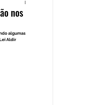
Capitu Lê
ção nos
Tiago Filetto
endo algumas 
ei Aldir 