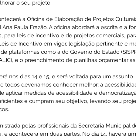
horar o seu projeto.
ontecerá a Oficina de Elaboração de Projetos Culturais
l Ana Paula Frazão. A oficina abordará a escrita e a f
s, para leis de incentivo e de projetos comerciais, par
Leis de Incentivo em vigor, legislação pertinente e 
ão de plataformas como a do Governo do Estado (SISP
ALIC), e o preenchimento de planilhas orçamentárias
erá nos dias 14 e 15, e será voltada para um assunto 
ue todos deveríamos conhecer melhor: a acessibilida
e aplicar medidas de acessibilidade e democratizaç
ficientes e cumpram seu objetivo, levando seu projet
cos.
inistrada pelas profissionais da Secretaria Municipal
, e acontecerá em duas partes. No dia 14, haverá uma