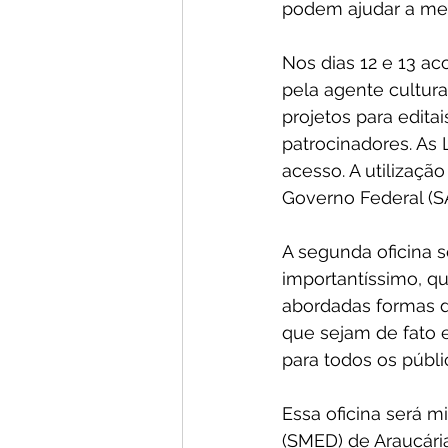
podem ajudar a mel
Nos dias 12 e 13 ac
pela agente cultura
projetos para editai
patrocinadores. As 
acesso. A utilizaç
Governo Federal (S
A segunda oficina s
importantíssimo, q
abordadas formas d
que sejam de fato e
para todos os públi
Essa oficina será m
(SMED) de Araucária