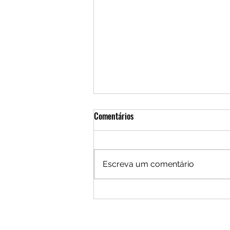
Comentários
Escreva um comentário
IFPR abre inscrições para curso
gratuito de Assistente de
Produção Cultural