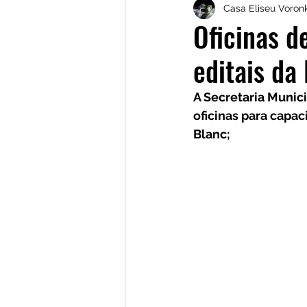
Casa Eliseu Voronk
Marlene Gonçalves
Jh
Oficinas d
editais da 
Cineclube Gengibirra
A Secretaria Munic
oficinas para capaci
Gestão Cultural Independ
Blanc;