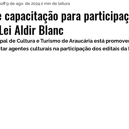
off
9 de ago. de 2024
2 min de leitura
onny Castro
O Mais Procurado de Araucária
e capacitação para participa
Lei Aldir Blanc
Dia a Dia
Reprogramando
Kauane Raine
ipal de Cultura e Turismo de Araucária está promov
tar agentes culturais na participação dos editais da L
ente