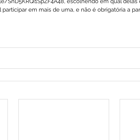
s.gle/SnD5KRQi1SpZF4A48, escolhendo em qual delas 
el participar em mais de uma, e não é obrigatória a pa