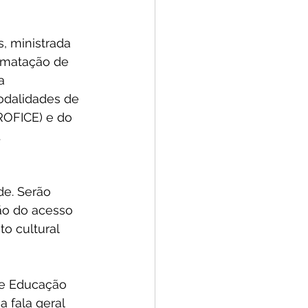
, ministrada 
ormatação de 
a 
modalidades de 
ROFICE) e do 
.
de. Serão 
ão do acesso 
o cultural 
 de Educação 
 fala geral 