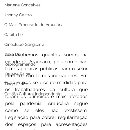
Marlene Gonçalves
Jhonny Castro
O Mais Procurado de Araucária
Capitu Lê
Cineclube Gengibirra
Dia a Dia
Não sabemos quantos somos na 
cidade de Araucária, pois como não 
Reprogramando
temos políticas públicas para o setor 
Kauane Raine
também não temos indicadores. Em 
todo o país se discute medidas para 
Tiago Filetto
os trabalhadores da cultura que 
Gestão Cultural Independente
foram os primeiros e mais afetados 
pela pandemia, Araucária segue 
como se eles não existissem. 
Legislação para cobrar regularização 
dos espaços para apresentações 