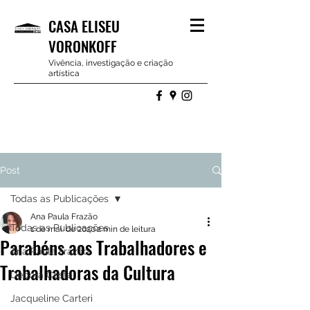
CASA ELISEU
VORONKOFF
Vivência, investigação e criação
artística
Post
Todas as Publicações
Ana Paula Frazão
Todas as Publicações
1 de mai. de 2020
2 min de leitura
Parabéns aos Trabalhadores e
Ana Paula Frazão
Trabalhadoras da Cultura
Debora Costa
Jacqueline Carteri