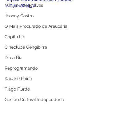
Marlene Gonçalves
v=G7uH8PoIj_Y
Jhonny Castro
O Mais Procurado de Araucária
Capitu Lê
Cineclube Gengibirra
Dia a Dia
Reprogramando
Kauane Raine
Tiago Filetto
Gestão Cultural Independente