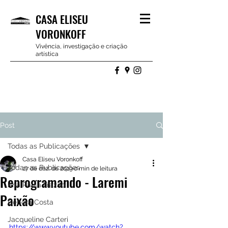
CASA ELISEU
VORONKOFF
Vivência, investigação e criação
artística
Post
Todas as Publicações
Casa Eliseu Voronkoff
Todas as Publicações
27 de dez. de 2019
0 min de leitura
Reprogramando - Laremi
Ana Paula Frazão
Paixão
Debora Costa
Jacqueline Carteri
https://www.youtube.com/watch?