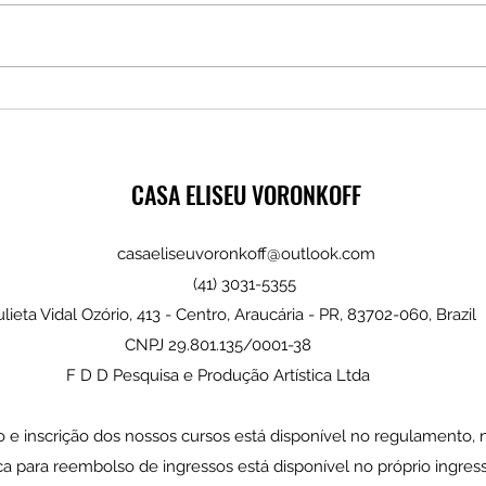
Conte
O Velho, o Menino e o Burro
CASA ELISEU VORONKOFF
casaeliseuvoronkoff@outlook.com
(41) 3031-5355
lieta Vidal Ozório, 413 - Centro, Araucária - PR, 83702-060, Brazil
CNPJ 29.801.135/0001-38
F D D Pesquisa e Produção Artística Ltda
o e inscrição dos nossos cursos está disponível no regulamento, 
tica para reembolso de ingressos está disponível no próprio ingres