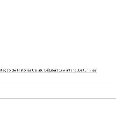
tação de Histórias
Capitu Lê
Literatura infantil
Leiturinhas