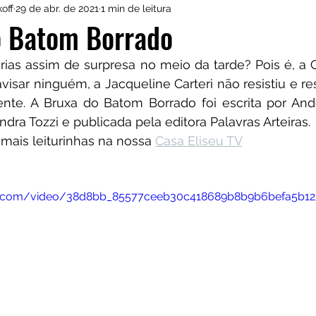
off
29 de abr. de 2021
1 min de leitura
onny Castro
O Mais Procurado de Araucária
o Batom Borrado
rias assim de surpresa no meio da tarde? Pois é, a C
Dia a Dia
Reprogramando
Kauane Raine
visar ninguém, a Jacqueline Carteri não resistiu e res
ente. A Bruxa do Batom Borrado foi escrita por And
ndra Tozzi e publicada pela editora Palavras Arteiras.
ente
 mais leiturinhas na nossa 
Casa Eliseu TV
atic.com/video/38d8bb_85577ceeb30c418689b8b9b6befa5b12