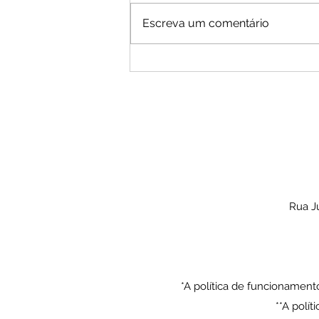
Capitu lê
Escreva um comentário
Rua Ju
*A política de funcionament
**A polí