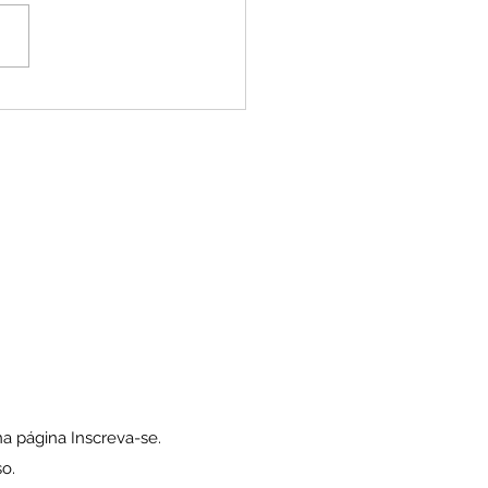
 com a gente...
na página Inscreva-se.
so.