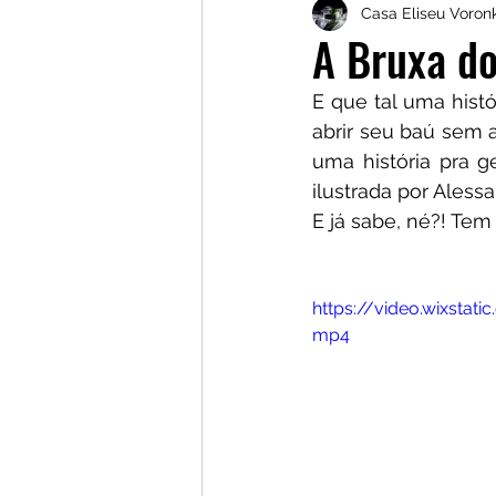
Casa Eliseu Voronk
Marlene Gonçalves
Jh
A Bruxa d
E que tal uma histó
Cineclube Gengibirra
abrir seu baú sem a
uma história pra g
ilustrada por Alessa
Gestão Cultural Independ
E já sabe, né?! Tem
https://video.wixst
mp4