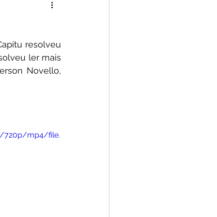
Capitu Lê
apitu resolveu 
Tiago Filetto
olveu ler mais 
erson Novello, 
/720p/mp4/file.