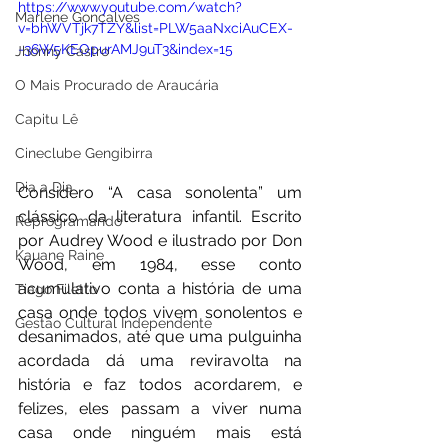
https://www.youtube.com/watch?
Marlene Gonçalves
v=bhWVTjk7TZY&list=PLW5aaNxciAuCEX-
-36W5KEOpurAMJ9uT3&index=15
Jhonny Castro
O Mais Procurado de Araucária
Capitu Lê
Cineclube Gengibirra
Dia a Dia
Considero “A casa sonolenta” um 
clássico da literatura infantil. Escrito 
Reprogramando
por Audrey Wood e ilustrado por Don 
Kauane Raine
Wood, em 1984, esse conto 
acumulativo conta a história de uma 
Tiago Filetto
casa onde todos vivem sonolentos e 
Gestão Cultural Independente
desanimados, até que uma pulguinha 
acordada dá uma reviravolta na 
história e faz todos acordarem, e 
felizes, eles passam a viver numa 
casa onde ninguém mais está 