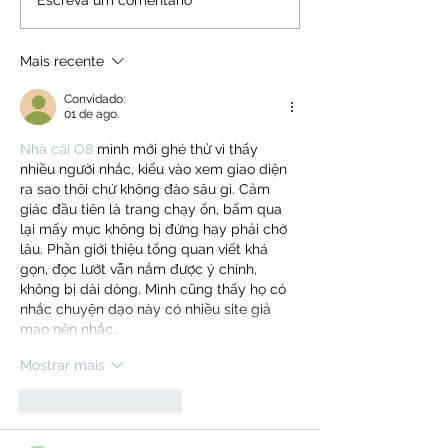
Mais recente
Convidado:
01 de ago.
Nhà cái O8
 mình mới ghé thử vì thấy 
nhiều người nhắc, kiểu vào xem giao diện 
ra sao thôi chứ không đào sâu gì. Cảm 
giác đầu tiên là trang chạy ổn, bấm qua 
lại mấy mục không bị đứng hay phải chờ 
lâu. Phần giới thiệu tổng quan viết khá 
gọn, đọc lướt vẫn nắm được ý chính, 
không bị dài dòng. Mình cũng thấy họ có 
nhắc chuyện dạo này có nhiều site giả 
mạo nên nhắc…
Mostrar mais
Curtir
Responder