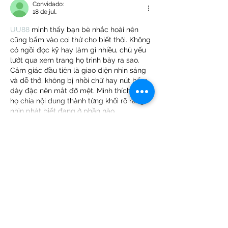
Convidado:
18 de jul.
UU88
 mình thấy bạn bè nhắc hoài nên 
cũng bấm vào coi thử cho biết thôi. Không 
có ngồi đọc kỹ hay làm gì nhiều, chủ yếu 
lướt qua xem trang họ trình bày ra sao. 
Cảm giác đầu tiên là giao diện nhìn sáng 
và dễ thở, không bị nhồi chữ hay nút bấm 
dày đặc nên mắt đỡ mệt. Mình thích kiểu 
họ chia nội dung thành từng khối rõ ràng, 
nhìn phát biết đang ở phần nào…
Mostrar mais
Curtir
Responder
Convidado:
09 de jul.
XX88
 mình thấy bạn bè nhắc hoài nên 
bấm vào coi thử cho biết, kiểu xem giao 
diện thôi chứ không đào sâu gì. Vào cái là 