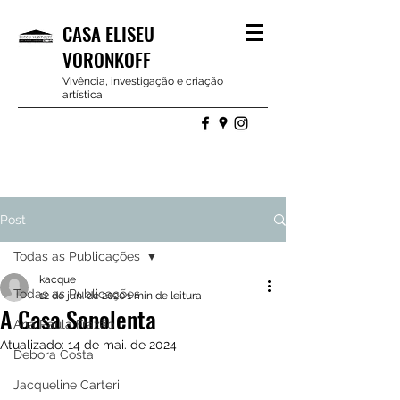
CASA ELISEU
VORONKOFF
Vivência, investigação e criação
artística
Post
Todas as Publicações
kacque
Todas as Publicações
12 de jun. de 2020
1 min de leitura
A Casa Sonolenta
Ana Paula Frazão
Atualizado:
14 de mai. de 2024
Debora Costa
Jacqueline Carteri