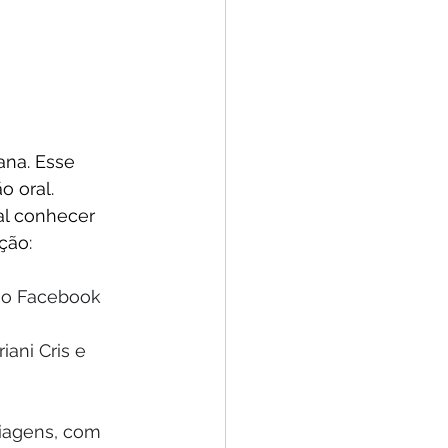
ana. Esse 
o oral. 
al conhecer 
ção:
 no Facebook
riani Cris
 e 
iagens, com 