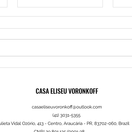
Conte
O Velho, o Menino e o Burro
CASA ELISEU VORONKOFF
casaeliseuvoronkoff@outlook.com
(41) 3031-5355
lieta Vidal Ozório, 413 - Centro, Araucária - PR, 83702-060, Brazil
CNPJ 29.801.135/0001-38