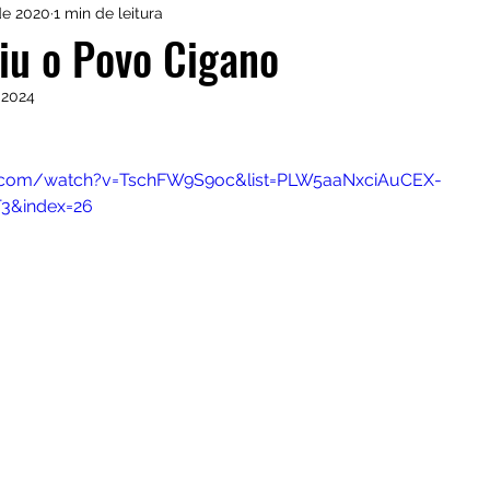
 de 2020
1 min de leitura
onny Castro
O Mais Procurado de Araucária
iu o Povo Cigano
 2024
Dia a Dia
Reprogramando
Kauane Raine
e.com/watch?v=TschFW9S9oc&list=PLW5aaNxciAuCEX-
ente
3&index=26