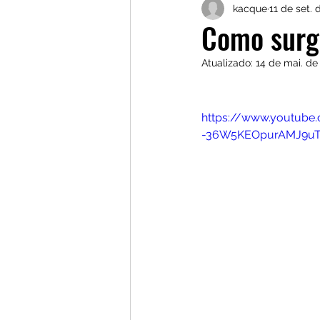
kacque
11 de set.
Marlene Gonçalves
Jh
Como surg
Atualizado:
14 de mai. de
Cineclube Gengibirra
https://www.youtub
Gestão Cultural Independ
-36W5KEOpurAMJ9uT