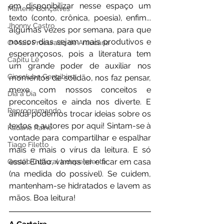
em disponibilizar nesse espaço um 
Marlene Gonçalves
texto (conto, crônica, poesia), enfim... 
Jhonny Castro
algumas vezes por semana, para que 
nossos dias sejam mais produtivos e 
O Mais Procurado de Araucária
esperançosos, pois a literatura tem 
Capitu Lê
um grande poder de auxiliar nos 
Cineclube Gengibirra
momentos de solidão, nos faz pensar, 
mexe com nossos conceitos e 
Dia a Dia
preconceitos e ainda nos diverte. E 
Reprogramando
ainda podemos trocar ideias sobre os 
textos e autores por aqui! Sintam-se à 
Kauane Raine
vontade para compartilhar e espalhar 
Tiago Filetto
mais e mais o vírus da leitura. E só 
esse! Então, vamos ler e ficar em casa 
Gestão Cultural Independente
(na medida do possível). Se cuidem, 
mantenham-se hidratados e lavem as 
mãos. Boa leitura!