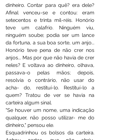
dinheiro. Contar para quê? era dele? 
Afinal venceu-se e contou: eram 
setecentos e trinta mil-réis. Honório 
teve um calafrio. Ninguém viu, 
ninguém soube; podia ser um lance 
da fortuna, a sua boa sorte, um anjo... 
Honório teve pena de não crer nos 
anjos... Mas por que não havia de crer 
neles? E voltava ao dinheiro, olhava, 
passava-o pelas mãos; depois, 
resolvia o contrário, não usar do 
acha- do, restituí-lo. Restituí-lo a 
quem? Tratou de ver se havia na 
carteira algum sinal.
"Se houver um nome, uma indicação 
qualquer, não posso utilizar- me do 
dinheiro," pensou ele.
Esquadrinhou os bolsos da carteira. 