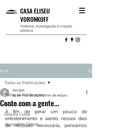
CASA ELISEU
VORONKOFF
Vivência, investigação e criação
artística
Post
Todas as Publicações
kacque
Todas as Publicações
19 de mar. de 2020
5 min de leitura
Conte com a gente...
Ana Paula Frazão
À fim de gerar um pouco de 
Debora Costa
entretenimento e alento nesses dias 
Jacqueline Carteri
de reclusão necessária, pensamos 