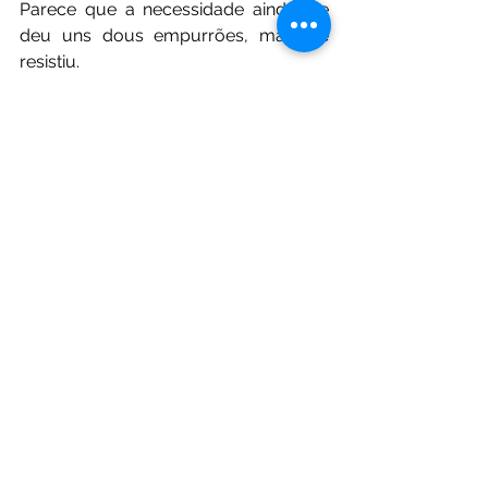
Parece que a necessidade ainda lhe 
deu uns dous empurrões, mas ele 
resistiu.
"Paciência, disse ele consigo; verei 
amanhã o que posso fazer."
Chegando a casa, já ali achou o 
Gustavo, um pouco preocupado e a 
própria D. Amélia o parecia também. 
Entrou rindo, e perguntou ao amigo 
se lhe faltava alguma cousa.
-- Nada.
-- Nada?
-- Por quê?
-- Mete a mão no bolso; não te falta 
nada?
-- Falta-me a carteira, disse o Gustavo 
sem meter a mão no bolso. Sabes se 
alguém a achou?
-- Achei-a eu, disse Honório 