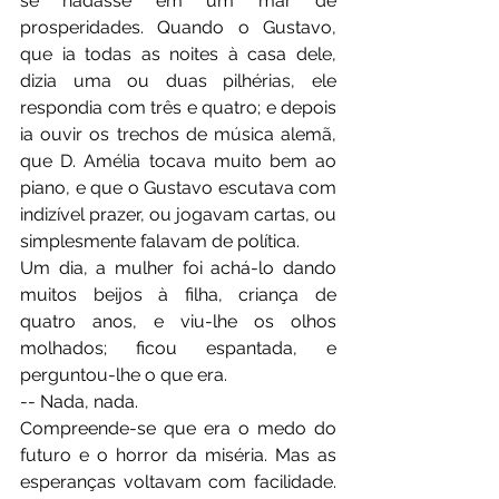
se nadasse em um mar de 
prosperidades. Quando o Gustavo, 
que ia todas as noites à casa dele, 
dizia uma ou duas pilhérias, ele 
respondia com três e quatro; e depois 
ia ouvir os trechos de música alemã, 
que D. Amélia tocava muito bem ao 
piano, e que o Gustavo escutava com 
indizível prazer, ou jogavam cartas, ou 
simplesmente falavam de política.
Um dia, a mulher foi achá-lo dando 
muitos beijos à filha, criança de 
quatro anos, e viu-lhe os olhos 
molhados; ficou espantada, e 
perguntou-lhe o que era.
-- Nada, nada.
Compreende-se que era o medo do 
futuro e o horror da miséria. Mas as 
esperanças voltavam com facilidade. 