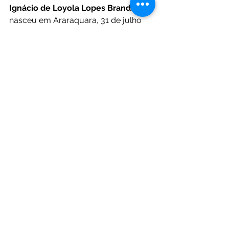
Ignácio de Loyola Lopes Brandão 
nasceu em Araraquara, 31 de julho 
de 1936. É um contista, romancista, 
jornalismo brasileiro e membro da 
Academia Brasileira de Letras. 
Possui uma uma vasta produção 
literária, tendo sido traduzido para 
diversas línguas. Recebeu, entre 
alguns prêmios, o Jabuti em 2008. 
(Wikipédia) 
Capitu Lê
Ver tudo
Posts recentes