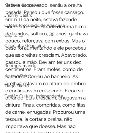
Estava escrevendo, sentiu a orelha 
Marlene Gonçalves
pesada. Pensou que fosse cansaço, 
Jhonny Castro
eram 11 da noite, estava fazendo 
O Mais Procurado de Araucária
hora-extra. Escriturário de uma firma 
de tecidos, solteiro, 35 anos, ganhava 
Capitu Lê
pouco, reforçava com extras. Mas o 
Cineclube Gengibirra
peso foi aumentando e ele percebeu 
que as orelhas cresciam. Apavorado, 
Dia a Dia
passou a mão. Deviam ter uns dez 
Reprogramando
centímetros. Eram moles, como de 
Kauane Raine
cachorro. Correu ao banheiro. As 
orelhas estavam na altura do ombro 
Tiago Filetto
e continuavam crescendo. Ficou só 
Gestão Cultural Independente
olhando. Elas cresciam, chegavam a 
cintura. Finas, compridas, como fitas 
de carne, enrugadas. Procurou uma 
tesoura, ia cortar a orelha, não 
importava que doesse. Mas não 