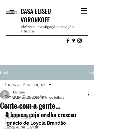
CASA ELISEU
VORONKOFF
Vivência, investigação e criação
artística
Post
Todas as Publicações
kacque
Todas as Publicações
2 de fev. de 2021
3 min de leitura
Conte com a gente...
Ana Paula Frazão
O homem cuja orelha cresceu 
Debora Costa
Ignácio de Loyola Brandão
Jacqueline Carteri