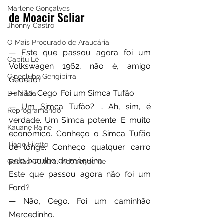
Marlene Gonçalves
de Moacir Scliar
Jhonny Castro
O Mais Procurado de Araucária
— Este que passou agora foi um 
Capitu Lê
Volkswagen 1962, não é, amigo 
Cineclube Gengibirra
Gedeão?
— Não, Cego. Foi um Simca Tufão.
Dia a Dia
— Um Simca Tufão? … Ah, sim, é 
Reprogramando
verdade. Um Simca potente. E muito 
Kauane Raine
econômico. Conheço o Simca Tufão 
Tiago Filetto
de longe. Conheço qualquer carro 
pelo barulho da máquina.
Gestão Cultural Independente
Este que passou agora não foi um 
Ford?
— Não, Cego. Foi um caminhão 
Mercedinho.