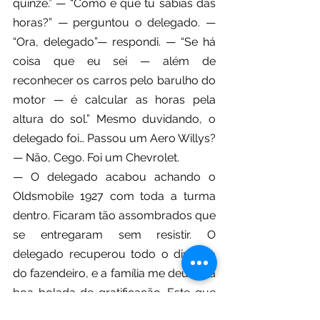
quinze.” — “Como é que tu sabias das 
horas?” — perguntou o delegado. — 
“Ora, delegado”— respondi. — “Se há 
coisa que eu sei — além de 
reconhecer os carros pelo barulho do 
motor — é calcular as horas pela 
altura do sol.” Mesmo duvidando, o 
delegado foi… Passou um Aero Willys?
— Não, Cego. Foi um Chevrolet.
— O delegado acabou achando o 
Oldsmobile 1927 com toda a turma 
dentro. Ficaram tão assombrados que 
se entregaram sem resistir. O 
delegado recuperou todo o dinheiro 
do fazendeiro, e a família me deu uma 
boa bolada de gratificação. Este que 
passou foi um Toyota?