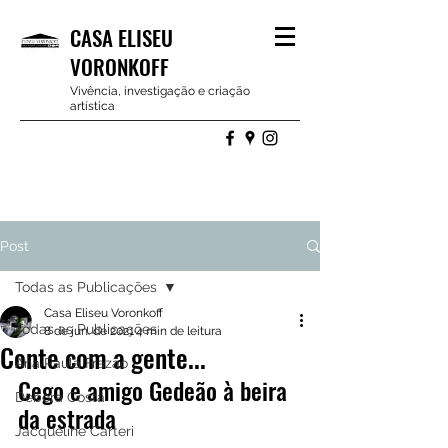
CASA ELISEU
VORONKOFF
Vivência, investigação e criação
artística
Post
Todas as Publicações
Casa Eliseu Voronkoff
Todas as Publicações
8 de jun. de 2021
4 min de leitura
Conte com a gente...
Ana Paula Frazão
Cego e amigo Gedeão à beira 
Debora Costa
da estrada
Jacqueline Carteri