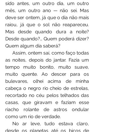
sido antes, um outro dia, um outro 
mês, um outro ano — não sei. Mas 
deve ser ontem, já que o dia não mais 
raiou, já que o sol não reapareceu. 
Mas desde quando dura a noite? 
Desde quando?… Quem poderá dizer? 
Quem algum dia saberá? 
⠀⠀Assim, ontem saí, como faço todas 
as noites, depois do jantar. Fazia um 
tempo muito bonito, muito suave, 
muito quente. Ao descer para os 
bulevares, olhei acima de minha 
cabeça o negro rio cheio de estrelas, 
recortado no céu pelos telhados das 
casas, que giravam e faziam esse 
riacho rolante de astros ondular 
como um rio de verdade.
⠀⠀No ar leve, tudo estava claro, 
desde os planetas até os bicos de 