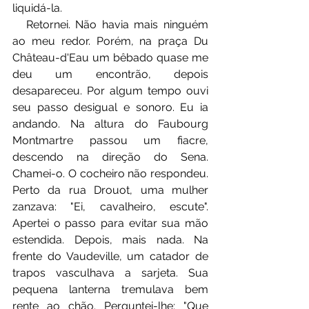
liquidá-la.
⠀ Retornei. Não havia mais ninguém 
ao meu redor. Porém, na praça Du 
Château-d'Eau um bêbado quase me 
deu um encontrão, depois 
desapareceu. Por algum tempo ouvi 
seu passo desigual e sonoro. Eu ia 
andando. Na altura do Faubourg 
Montmartre passou um fiacre, 
descendo na direção do Sena. 
Chamei-o. O cocheiro não respondeu. 
Perto da rua Drouot, uma mulher 
zanzava: "Ei, cavalheiro, escute". 
Apertei o passo para evitar sua mão 
estendida. Depois, mais nada. Na 
frente do Vaudeville, um catador de 
trapos vasculhava a sarjeta. Sua 
pequena lanterna tremulava bem 
rente ao chão. Perguntei-lhe: "Que 