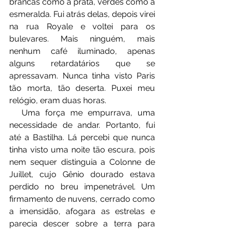
brancas como a prata, verdes como a 
esmeralda. Fui atrás delas, depois virei 
na rua Royale e voltei para os 
bulevares. Mais ninguém, mais 
nenhum café iluminado, apenas 
alguns retardatários que se 
apressavam. Nunca tinha visto Paris 
tão morta, tão deserta. Puxei meu 
relógio, eram duas horas.
⠀⠀Uma força me empurrava, uma 
necessidade de andar. Portanto, fui 
até a Bastilha. Lá percebi que nunca 
tinha visto uma noite tão escura, pois 
nem sequer distinguia a Colonne de 
Juillet, cujo Gênio dourado estava 
perdido no breu impenetrável. Um 
firmamento de nuvens, cerrado como 
a imensidão, afogara as estrelas e 
parecia descer sobre a terra para 