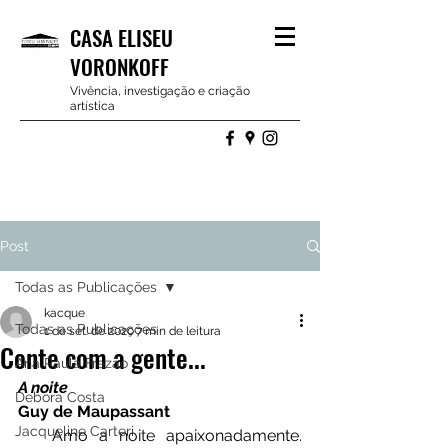
CASA ELISEU
VORONKOFF
Vivência, investigação e criação
artística
Post
Todas as Publicações
kacque
Todas as Publicações
1 de set. de 2020
7 min de leitura
Conte com a gente...
Ana Paula Frazão
A noite
Debora Costa
Guy de Maupassant
Jacqueline Carteri
   Amo a noite apaixonadamente. 