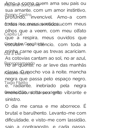
Amo-a como quem ama seu país ou 
Marlene Gonçalves
sua amante, com um amor instintivo, 
Jhonny Castro
profundo, invencível. Amo-a com 
todos os meus sentidos, com meus 
O Mais Procurado de Araucária
olhos que a veem, com meu olfato 
Capitu Lê
que a respira, meus ouvidos que 
Cineclube Gengibirra
escutam seu silêncio, com toda a 
minha carne que as trevas acariciam. 
Dia a Dia
As cotovias cantam ao sol, no ar azul, 
Reprogramando
no ar quente, no ar leve das manhãs 
claras. O mocho voa à noite, mancha 
Kauane Raine
negra que passa pelo espaço negro, 
Tiago Filetto
e, radiante, inebriado pela negra 
imensidão, solta seu grito vibrante e 
Gestão Cultural Independente
sinistro.                                                         
O dia me cansa e me aborrece. É 
brutal e barulhento. Levanto-me com 
dificuldade, e visto-me com lassidão, 
saio a contragosto, e cada passo, 