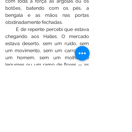
com toda a força as argolas ou os 
botões, batendo com os pés, a 
bengala e as mãos nas portas 
obstinadamente fechadas.
⠀⠀⠀E de repente percebi que estava 
chegando aos Halles. O mercado 
estava deserto, sem um ruído, sem 
um movimento, sem um carro, sem 
um homem, sem um molho de 
legumes ou um ramo de flores — as 
barracas estavam vazias, imóveis, 
abandonadas, mortas! Invadiu-me 
um pavor — horrível. O que estava 
acontecendo? Ah, meu Deus! O que 
estava acontecendo?
⠀⠀Fui embora. Mas a hora? A hora? 
Quem me diria a hora? Nos 
campanários ou nos monumentos 
nenhum relógio batia. Pensei: "Vou 