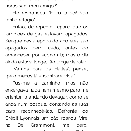
horas são, meu amigo?".
⠀⠀Ele respondeu: "E eu lá sei! Não 
tenho relógio".
⠀⠀Então, de repente, reparei que os 
lampiões de gás estavam apagados. 
Sei que nesta época do ano eles são 
apagados bem cedo, antes do 
amanhecer, por economia; mas o dia 
ainda estava longe, tão longe de raiar!
⠀⠀"Vamos para os Halles", pensei, 
"pelo menos lá encontrarei vida."
⠀⠀Pus-me a caminho, mas não 
enxergava nada nem mesmo para me 
orientar. Ia andando devagar, como se 
anda num bosque, contando as ruas 
para reconhecê-las. Defronte do 
Crédit Lyonnais um cão rosnou. Virei 
na De Grammont, me perdi; 