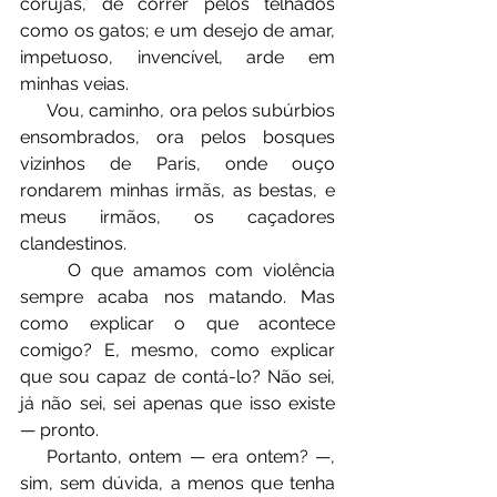
corujas, de correr pelos telhados 
como os gatos; e um desejo de amar, 
impetuoso, invencível, arde em 
minhas veias.
⠀⠀Vou, caminho, ora pelos subúrbios 
ensombrados, ora pelos bosques 
vizinhos de Paris, onde ouço 
rondarem minhas irmãs, as bestas, e 
meus irmãos, os caçadores 
clandestinos. 
     O que amamos com violência 
sempre acaba nos matando. Mas 
como explicar o que acontece 
comigo? E, mesmo, como explicar 
que sou capaz de contá-lo? Não sei, 
já não sei, sei apenas que isso existe 
— pronto.
⠀⠀Portanto, ontem — era ontem? —, 
sim, sem dúvida, a menos que tenha 