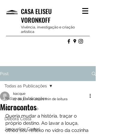
CASA ELISEU
VORONKOFF
Vivência, investigação e criação
artística
Post
Todas as Publicações
kacque
Todas as Publicações
27 de jun. de 2022
1 min de leitura
Microcontos
Ana Paula Frazão
Queria mudar a história, traçar o 
Debora Costa
próprio destino. Ao lavar a louça, 
Jacqueline Carteri
olhou seu reflexo no vidro da cozinha 