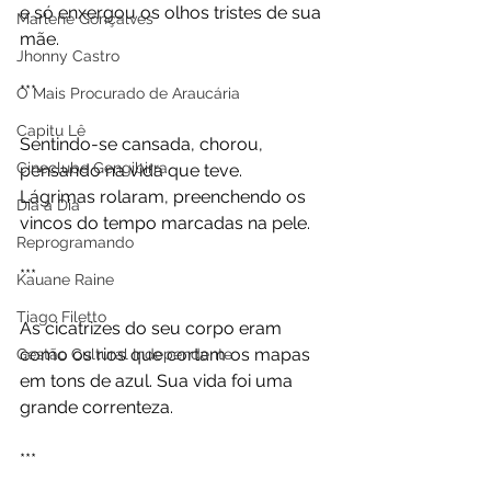
e só enxergou os olhos tristes de sua 
Marlene Gonçalves
mãe. 
Jhonny Castro
***
O Mais Procurado de Araucária
Capitu Lê
Sentindo-se cansada, chorou, 
Cineclube Gengibirra
pensando na vida que teve. 
Lágrimas rolaram, preenchendo os 
Dia a Dia
vincos do tempo marcadas na pele.
Reprogramando
***
Kauane Raine
Tiago Filetto
As cicatrizes do seu corpo eram 
como os rios que cortam os mapas 
Gestão Cultural Independente
em tons de azul. Sua vida foi uma 
grande correnteza. 
***