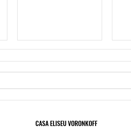
Conte
O Velho, o Menino e o Burro
CASA ELISEU VORONKOFF