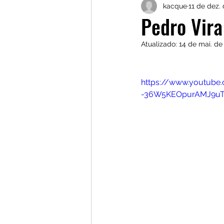
kacque
11 de dez.
Marlene Gonçalves
Jh
Pedro Vira
Atualizado:
14 de mai. de
Cineclube Gengibirra
https://www.youtub
Gestão Cultural Independ
-36W5KEOpurAMJ9uT