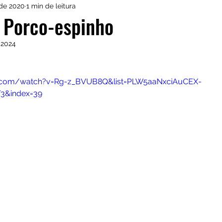
 de 2020
1 min de leitura
onny Castro
O Mais Procurado de Araucária
 Porco-espinho
 2024
Dia a Dia
Reprogramando
Kauane Raine
e.com/watch?v=Rg-z_BVUB8Q&list=PLW5aaNxciAuCEX-
ente
3&index=39