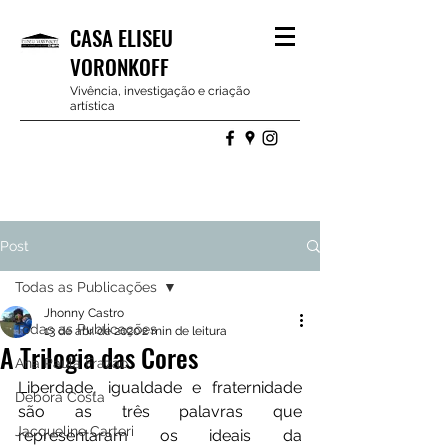
CASA ELISEU
VORONKOFF
Vivência, investigação e criação
artística
Post
Todas as Publicações
Jhonny Castro
Todas as Publicações
13 de abr. de 2020
2 min de leitura
A Trilogia das Cores
Ana Paula Frazão
Liberdade, igualdade e fraternidade 
Debora Costa
são as três palavras que 
Jacqueline Carteri
representaram os ideais da 