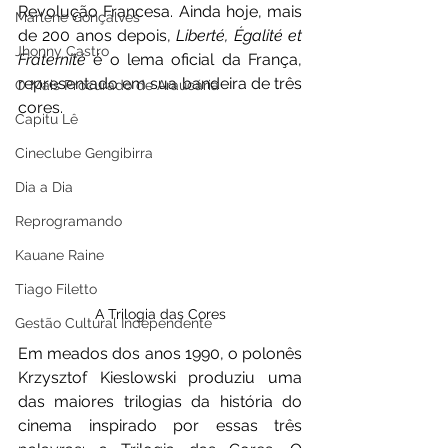
Revolução Francesa. Ainda hoje, mais 
Marlene Gonçalves
de 200 anos depois, 
Liberté, Égalité et 
Jhonny Castro
Fraternité 
é o lema oficial da França, 
representado em sua bandeira de três 
O Mais Procurado de Araucária
cores.
Capitu Lê
Cineclube Gengibirra
Dia a Dia
Reprogramando
Kauane Raine
Tiago Filetto
A Trilogia das Cores
Gestão Cultural Independente
Em meados dos anos 1990, o polonês 
Krzysztof Kieslowski produziu uma 
das maiores trilogias da história do 
cinema inspirado por essas três 