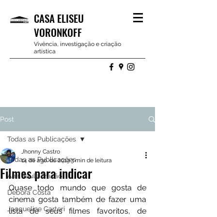
CASA ELISEU
VORONKOFF
Vivência, investigação e criação
artística
Post
Todas as Publicações
Jhonny Castro
Todas as Publicações
14 de ago. de 2019
3 min de leitura
Filmes para indicar
Ana Paula Frazão
Quase todo mundo que gosta de 
Debora Costa
cinema gosta também de fazer uma 
Jacqueline Carteri
lista de seus filmes favoritos, de 