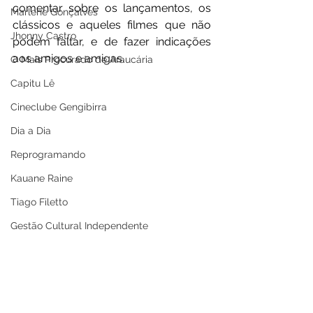
comentar sobre os lançamentos, os 
Marlene Gonçalves
clássicos e aqueles filmes que não 
Jhonny Castro
podem faltar, e de fazer indicações 
aos amigos e amigas.
O Mais Procurado de Araucária
Capitu Lê
Cineclube Gengibirra
Dia a Dia
Reprogramando
Kauane Raine
Tiago Filetto
Gestão Cultural Independente